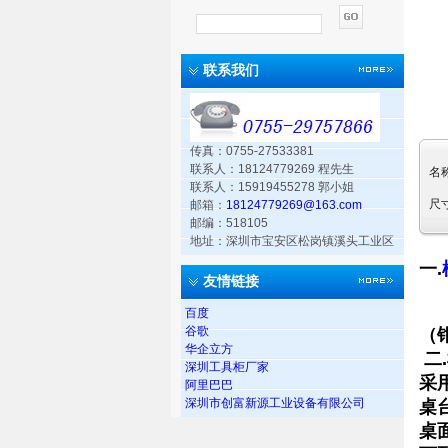
联系我们
传真：0755-27533381
联系人：18124779269 程先生
名
联系人：15919455278 郭小姐
尺
邮箱：
18124779269@163.com
邮编：518105
地址：深圳市宝安区松岗镇溪头工业区
一.
友情链接
W
W
百度
谷歌
（
华企立方
二.
深圳工具柜厂家
采
阿里巴巴
深圳市创富新源工业设备有限公司
桌台
桌