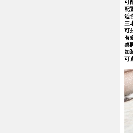
可
配
适
三.
可
有
桌
加
可