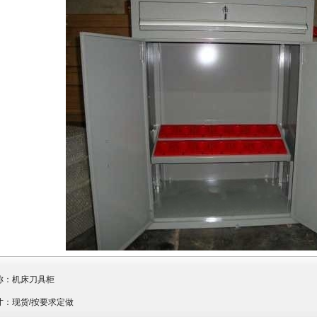
称：
机床刀具柜
寸：现货/按要求定做