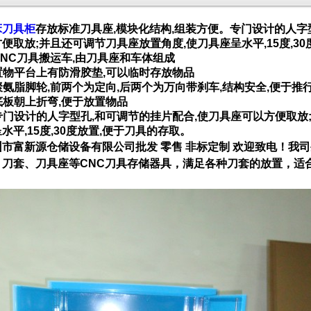
床刀具柜
存放标准刀具座,模块化结构,组装方便。专门设计的人字
便取放;并且还可调节刀具座放置角度,使刀具座呈水平,15度,3
 CNC刀具搬运车,由刀具座和车体组成
 置物平台上有防滑胶垫,可以临时存放物品
 聚氨脂脚轮,前两个为定向,后两个为万向带刹车,结构安全,便于推
 底板朝上折弯,便于放置物品
 专门设计的人字型孔,和可调节的挂片配合,使刀具座可以方便取
水平,15度,30度放置,便于刀具的存取。
圳市富新源仓储设备有限公司批发 零售 非标定制 欢迎致电！我
、刀套、刀具座等CNC刀具存储器具，满足各种刀套的放置，适