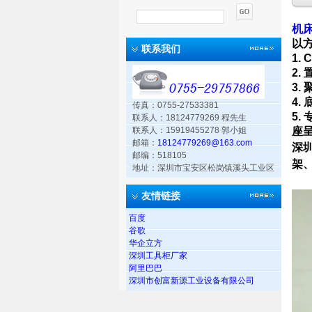
机
以方
联系我们
1.
2.
3.
4.
传真：0755-27533381
5.
联系人：18124779269 程先生
联系人：15919455278 郭小姐
座呈
邮箱：
18124779269@163.com
深
邮编：518105
架
地址：深圳市宝安区松岗镇溪头工业区
友情链接
百度
谷歌
华企立方
深圳工具柜厂家
阿里巴巴
深圳市创富新源工业设备有限公司