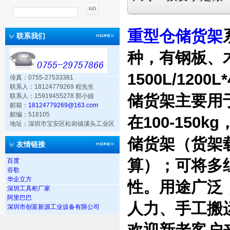
重型仓储货架
联系我们
种，有钢板、
1500L/120
传真：0755-27533381
联系人：18124779269 程先生
储货架主要用
联系人：15919455278 郭小姐
邮箱：
18124779269@163.com
邮编：518105
在100-15
地址：深圳市宝安区松岗镇溪头工业区
储货架（货架
友情链接
算）；可将多
百度
谷歌
华企立方
性。用途广泛
深圳工具柜厂家
阿里巴巴
人力、手工搬
深圳市创富新源工业设备有限公司