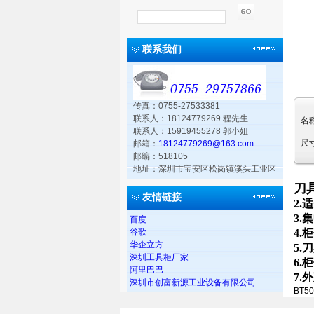
联系我们
传真：0755-27533381
联系人：18124779269 程先生
名
联系人：15919455278 郭小姐
尺
邮箱：
18124779269@163.com
邮编：518105
地址：深圳市宝安区松岗镇溪头工业区
刀
友情链接
2.
适
3.
集
百度
谷歌
4.
柜
华企立方
5.
刀
深圳工具柜厂家
6.
柜
阿里巴巴
7.
外
深圳市创富新源工业设备有限公司
BT