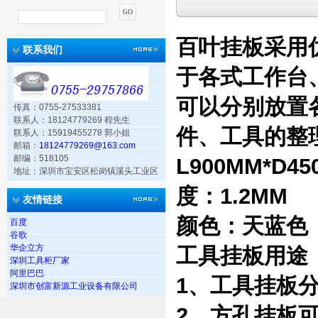
百叶挂板采用
联系我们
于各式工作台
可以分别放置
传真：0755-27533381
联系人：18124779269 程先生
件、工具的整
联系人：15919455278 郭小姐
邮箱：
18124779269@163.com
邮编：518105
L900MM*
地址：深圳市宝安区松岗镇溪头工业区
度：1.2MM
友情链接
颜色：天蓝色
百度
谷歌
华企立方
工具挂板用途
深圳工具柜厂家
阿里巴巴
1、工具挂板
深圳市创富新源工业设备有限公司
2、方孔挂板