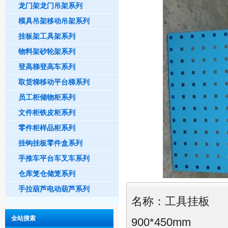
龙门架龙门吊架系列
模具吊架移动吊架系列
挂板架工具架系列
物料架砂轮架系列
登高梯登高车系列
取货梯移动平台梯系列
员工柜储物柜系列
文件柜铁皮柜系列
零件柜样品柜系列
挂钩挂板零件盒系列
手推车平台车叉车系列
仓库笼仓储笼系列
手拉葫芦电动葫芦系列
名称：
工具挂板
全站搜索
900*450mm