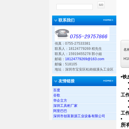
联系我们
传真：0755-27533381
联系人：18124779269 程先生
名
联系人：15919455278 郭小姐
H1
邮箱：
18124779269@163.com
邮编：518105
地址：深圳市宝安区松岗镇溪头工业区
•铁
友情链接
百度
工
谷歌
华企立方
深圳工具柜厂家
阿里巴巴
工
深圳市创富新源工业设备有限公司
•
所