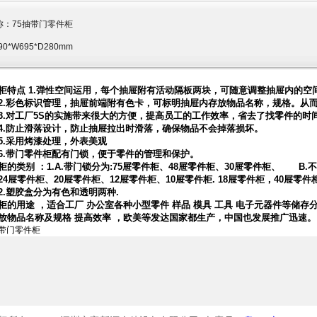
称：
75抽带门零件柜
90*W695*D280mm
柜特点 1.弹性空间运用，每个抽屉附有活动隔板两块，可随意调整抽屉内的空
彩色标识管理，抽屉前端附有色卡，可标明抽屉内存放物品名称，规格。从
对工厂5S的实施带来很大的方便，提高员工的工作效率，省去了找零件的时
防止滑落设计，防止抽屉拉出时滑落，确保物品不会掉落损坏。
采用烤漆处理，外表美观
带门零件柜配有门锁，便于零件的管理和保护。
柜的类别 ：1.A.带门锁分为:75屉零件柜、48屉零件柜、30屉零件柜、 B.
24屉零件柜、20屉零件柜、12屉零件柜、10屉零件柜. 18屉零件柜，40屉零件
塑胶盒分为有色和透明两种.
柜的用途 ，适合工厂 办公室各种小型零件 样品 模具 工具 电子元器件等储存
放物品名称及规格 提高效率 ，欧美等发达国家都生产，中国也发展推广迅速。
抽带门零件柜