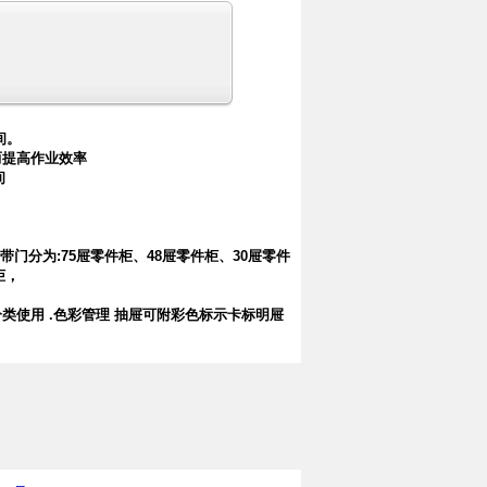
间。
而提高作业效率
间
不带门分为:75屉零件柜、48屉零件柜、30屉零件
柜，
分类使用 .色彩管理 抽屉可附彩色标示卡标明屉