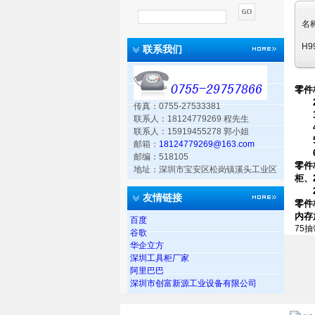
名
H9
联系我们
零件
2.
传真：0755-27533381
3.
联系人：18124779269 程先生
4.
联系人：15919455278 郭小姐
5.
邮箱：
18124779269@163.com
6.
邮编：518105
零件
地址：深圳市宝安区松岗镇溪头工业区
柜、
2.
友情链接
零件
内存
百度
75
谷歌
华企立方
深圳工具柜厂家
阿里巴巴
深圳市创富新源工业设备有限公司