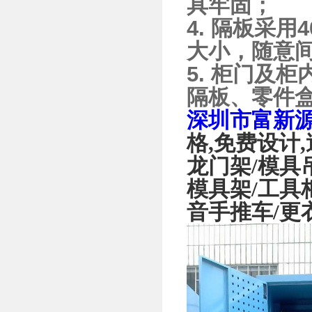
具牢固；
4. 隔板采
大小，随意
5. 柜门及
隔板、零件
深圳市富新
格
,
免费设计
,
龙门架
/
模具
模具架
/
工具
音手推车
/
更