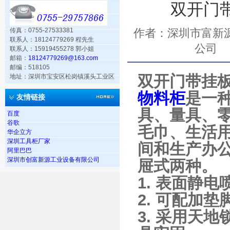
双开门
传真：0755-27533381
作者：深圳市富新
联系人：18124779269 程先生
公司
联系人：15919455278 郭小姐
邮箱：
18124779269@163.com
邮编：518105
双开门带挂
地址：深圳市宝安区松岗镇溪头工业区
物料柜
是一
友情链接
具、量具、
百度
谷歌
毛巾、生活
华企立方
深圳工具柜厂家
间和生产办
阿里巴巴
深圳市创富新源工业设备有限公司
屉式两种。
1. 表面静
2. 可配加
3. 采用天