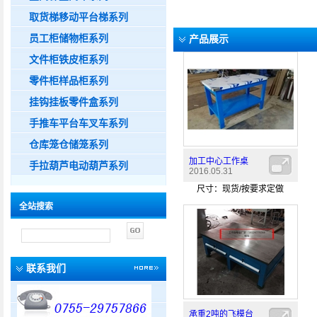
取货梯移动平台梯系列
员工柜储物柜系列
产品展示
文件柜铁皮柜系列
零件柜样品柜系列
挂钩挂板零件盒系列
手推车平台车叉车系列
仓库笼仓储笼系列
加工中心工作桌
手拉葫芦电动葫芦系列
2016.05.31
尺寸：现货/按要求定做
全站搜索
联系我们
承重2吨的飞模台