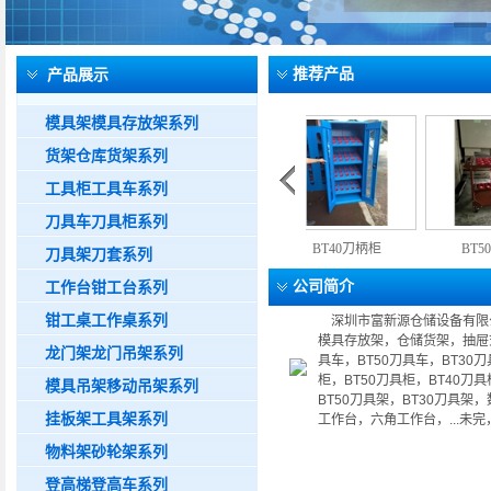
产品展示
推荐产品
模具架模具存放架系列
货架仓库货架系列
工具柜工具车系列
刀具车刀具柜系列
63刀套
BT30刀柄架
BT40刀柄柜
BT50刀柄车
刀具架刀套系列
工作台钳工台系列
公司简介
钳工桌工作桌系列
深圳市富新源仓储设备有限公
模具存放架，仓储货架，抽屉
龙门架龙门吊架系列
具车，BT50刀具车，BT3
柜，BT50刀具柜，BT40刀
模具吊架移动吊架系列
BT50刀具架，BT30刀具
挂板架工具架系列
工作台，六角工作台，...未
物料架砂轮架系列
登高梯登高车系列